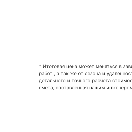
Модернизация системы
Итого:
Ваше имя
* Итоговая цена может меняться в за
работ , а так же от сезона и удаленнос
Ваш номер телефона
детального и точного расчета стоимо
смета, составленная нашим инженеро
Итого стоимость обслуживания