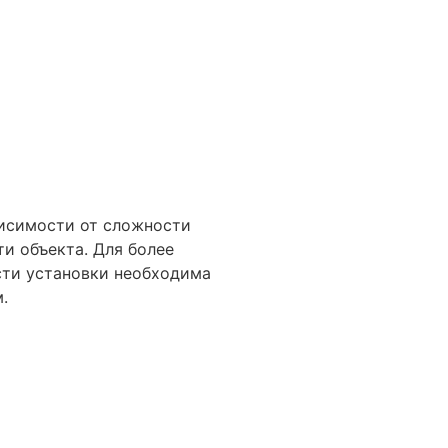
₽
NEXT
висимости от сложности
ти объекта. Для более
сти установки необходима
м.